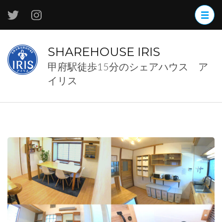
コ
ン
テ
ン
SHAREHOUSE IRIS
ツ
甲府駅徒歩15分のシェアハウス ア
へ
イリス
ス
キ
ッ
プ
(Enter
を
押
す)