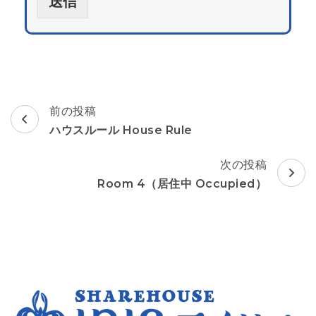
送信
投
前の投稿
稿
ハウスルール House Rule
ナ
ビ
次の投稿
ゲ
Room 4（居住中 Occupied）
ー
シ
ョ
ン