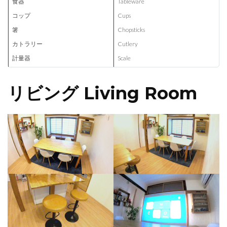
食器
Tableware
コップ
Cups
箸
Chopsticks
カトラリー
Cutlery
計量器
Scale
リビング Living Room