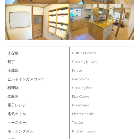
まな板
Cutting Boards
包丁
Cooking Knives
冷蔵庫
Fridge
ビルトインガスコンロ
Gas Stoves
料理鍋
Cooking Pots
炊飯器
Rice Cooker
電子レンジ
Microwave
電気ケトル
Electric Kettle
トースター
Toaster
キッチンタオル
Kitchen Towels